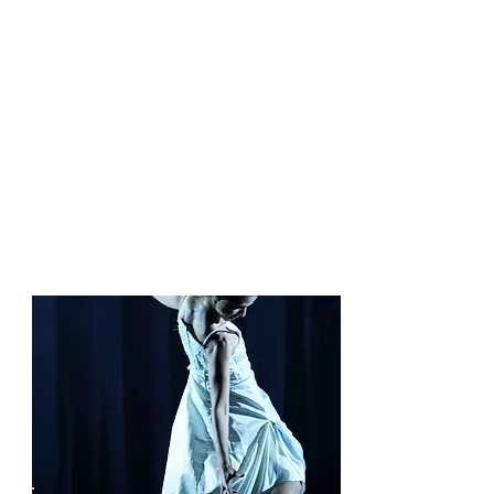
GRAINES CONTEMPLATIVES
IRA! COMPAGNIE
LA LANGUE ECARLATE
LA COLOMBE ENRAGÉE
LA VEGANOVA CIE
LE BRUIT DES GENS
LE BUREAU DES INFINIS
TRIBAL VOIX
Retour Haut de page