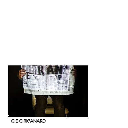
LA LANGUE ECARLATE
LA COLOMBE ENRAGÉE
LA VEGANOVA CIE
LE BRUIT DES GENS
LE BUREAU DES INFINIS
TRIBAL VOIX
Retour Haut de page
CIE CIRK'ANARD