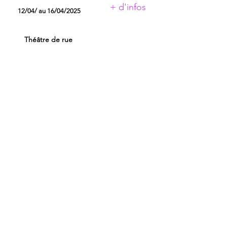
+ d'infos
12/04/ au 16/04/2025
Théâtre de rue
RESIDENCES 2025
ASTOR ET LA PATRONNE
AU PETIT THEATRE DES
OMBRES
CIE AUX PORTES DES MOTS
CIE AVEC
CIE OF
CIRK ’ANARD
COLLECTIF MAISON COURBE
COLLECTIF SUZETTE ET NORA
CONSERVATOIRE A
RAYONNEMENT REGIONAL
DE TOULOUSE
GRAINES CONTEMPLATIVES
IRA! COMPAGNIE