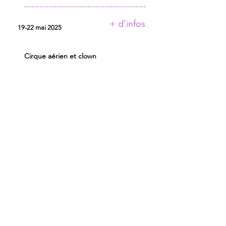
+ d'infos
19-22 mai 2025
Cirque aérien et clown
RESIDENCES 2025
ASTOR ET LA PATRONNE
AU PETIT THEATRE DES
OMBRES
CIE AUX PORTES DES MOTS
CIE AVEC
CIE OF
CIRK ’ANARD
COLLECTIF MAISON COURBE
COLLECTIF SUZETTE ET NORA
CONSERVATOIRE A
RAYONNEMENT REGIONAL
DE TOULOUSE