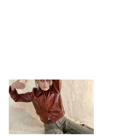
GRAINES CONTEMPLATIVES
IRA! COMPAGNIE
LA LANGUE ECARLATE
LA COLOMBE ENRAGÉE
LA VEGANOVA CIE
LE BRUIT DES GENS
LE BUREAU DES INFINIS
TRIBAL VOIX
Retour Haut de page