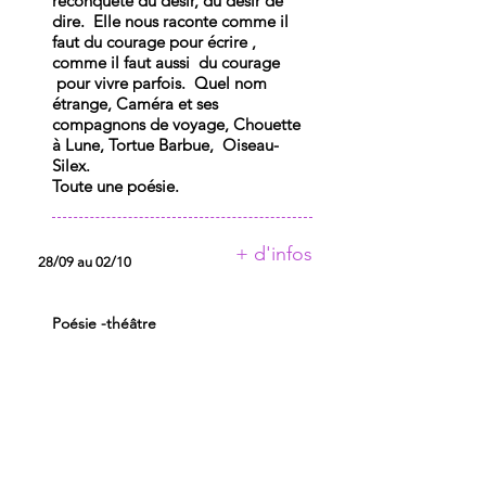
reconquête du désir, du désir de
dire. Elle nous raconte comme il
faut du courage pour écrire ,
comme il faut aussi du courage
pour vivre parfois. Quel nom
étrange, Caméra et ses
compagnons de voyage, Chouette
à Lune, Tortue Barbue, Oiseau-
Silex.
Toute une poésie.
+ d'infos
28/09 au 02/10
Poésie -théâtre
RESIDENCES 2025
ASTOR ET LA PATRONNE
AU PETIT THEATRE DES
OMBRES