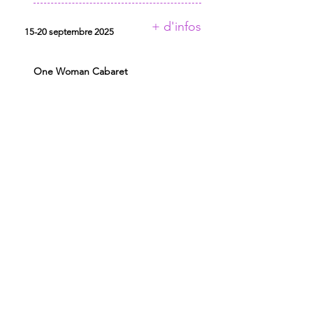
+ d'infos
15-20 septembre 2025
One Woman Cabaret
RESIDENCES 2025
ASTOR ET LA PATRONNE
AU PETIT THEATRE DES
OMBRES
CIE AUX PORTES DES MOTS
CIE AVEC
CIE OF
CIRK ’ANARD
COLLECTIF MAISON COURBE
COLLECTIF SUZETTE ET NORA
CONSERVATOIRE A
RAYONNEMENT REGIONAL
DE TOULOUSE
GRAINES CONTEMPLATIVES