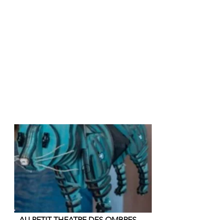
IRA! COMPAGNIE
LA LANGUE ECARLATE
LA COLOMBE ENRAGÉE
LA VEGANOVA CIE
LE BRUIT DES GENS
LE BUREAU DES INFINIS
TRIBAL VOIX
Retour Haut de page
AU PETIT THEATRE DES OMBRES