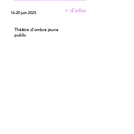
+ d'infos
16-20 juin 2025
Théâtre d’ombre jeune
public
RESIDENCES 2025
ASTOR ET LA PATRONNE
AU PETIT THEATRE DES
OMBRES
CIE AUX PORTES DES MOTS
CIE AVEC
CIE OF
CIRK ’ANARD
COLLECTIF MAISON COURBE
COLLECTIF SUZETTE ET NORA
CONSERVATOIRE A
RAYONNEMENT REGIONAL
DE TOULOUSE