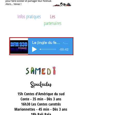
Infos
pratiques
Les
partenaires
Le jingle du festival par DHUA et CHARLENE !
DFM 930
-00:42
15h
Contes d'Amérique du sud
Conte - 35 min - Dès 3 ans
16h30
Les Contes carottés
Marionnettes - 45 min - Dès 3 ans
18h
Bali Bala