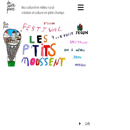
lieu culturel en milieu rural
création et culture en plein champs
15m2 - Cie Le poil flou
1/5