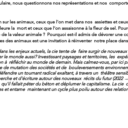
ulaire, nous questionnons nos représentations et nos comport
ur les animaux, ceux que l'on met dans nos assiettes et ceux
re la mort et ceux que l’on assaisonne à la fleur de sel. Pou
e la valeur animale ? Pourquoi est-il admis de dévorer une c
tes des animaux est une invitation à réinventer notre place dan
s les enjeux actuels, la cie tente de faire surgir de nouveaux 
 le monde aussi? Investissant paysages et territoires, les expé
on à réfléchir au monde de demain. Mais calmez-vous, par ici 
e de mutation des sociétés et de bouleversements environnem
fendre un tournant radical exaltant, à travers un théâtre sens
rche et d'écriture autour des nouveaux récits du futur (2022 → 
qu'il fallait péter du béton et déplumer le capitalisme. La cie 
es et entame maintenant un cycle plus poilu autour des relation