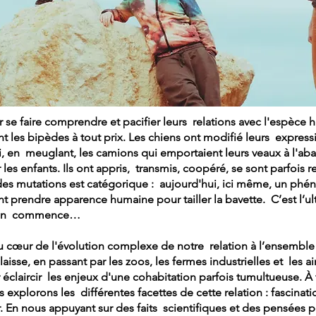
se faire comprendre et pacifier leurs relations avec l'espèce 
ent les bipèdes à tout prix. Les chiens ont modifié leurs express
i, en meuglant, les camions qui emportaient leurs veaux à l'abat
es enfants. Ils ont appris, transmis, coopéré, se sont parfois r
des mutations est catégorique : aujourd'hui, ici même, un ph
t prendre apparence humaine pour tailler la bavette. C’est l’ult
ation commence…
cœur de l'évolution complexe de notre relation à l’ensemble 
se, en passant par les zoos, les fermes industrielles et les a
r éclaircir les enjeux d'une cohabitation parfois tumultueuse. À 
s explorons les différentes facettes de cette relation : fascinat
 En nous appuyant sur des faits scientifiques et des pensées 