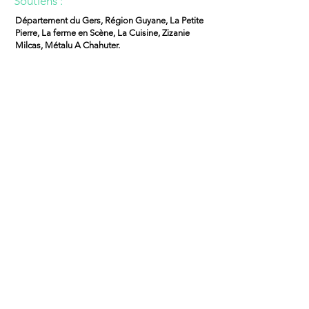
Soutiens :
Département du Gers, Région Guyane, La Petite
Pierre, La ferme en Scène, La Cuisine, Zizanie
Milcas, Métalu A Chahuter.
Contact cie
http://levoyagedekamino.wordpress.com
Résidence du :
15-19 juin 2026
Lors de cette résidence, la Cie
travaillera sur la mise en place
sonore et finalisera la mise en
scène du spectacle. Grâce a des
rencontres avec différents artistes