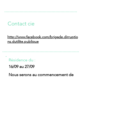
Contact cie
http://www.facebook.com/brigade.dirruptio
ns.dutilite.publique
Résidence du :
16/09 au 27/09
Nous serons au commencement de
notre recherche. Notre passage à la
Petite Pierre permettra de penser
et d'expérimenter notre catalogue
de "gestes artistiques" et le mode
opératoire de nos actions et
d'adresse au public.