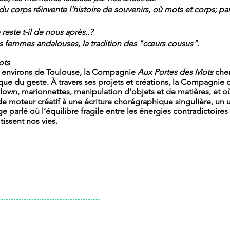
du corps réinvente l'histoire de souvenirs, où mots et corps; p
este t-il de nous après..?
s femmes andalouses, la tradition des "cœurs cousus".
ots
x environs de Toulouse, la Compagnie
Aux Portes des Mots
chem
ique du geste. À travers ses projets et créations, la Compagni
clown, marionnettes, manipulation d’objets et de matières, et où
e moteur créatif à une écriture chorégraphique singulière, un u
ge parlé où l’équilibre fragile entre les énergies contradictoir
 tissent nos vies.