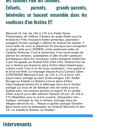
les familles PAR les familles.
Enfants, parents, grands-parents,
bénévoles se lancent ensemble dans les
coulisses d'un festiva l!!!
Mercredi 25 mai: de 14h à 17h à la Petite Pierre
Présentation de l'affiche Création du jingle Radio pour le
festival les P'tits moussent Atelier printemps: plantation
potagère Goûter partagé L'affiche du festival est arrivée, il
nous tarde de vous la présenter. Et pourquoi pas enregistrer
un jingle radio pour DFM930, notre partenaire radio de
Castéra-Verduzan C'est le printemps, il est aussi temps de
planter les tomates, aubergines et aller récolter quelques
aromatiques dans les nouveaux carrés potagers! Dimanche
5 juin Escapade au festival Fête d'Art d'Art, festival d'art de
rue à Verdun-sur-Garonne (plus d'infos https://www.happy-
culture.com/) C'est à 1h de route seulement, c'est gratuit et
le lundi est férié (co-voiturage depuis Auch) Contact Claire:
0769786585 Mercredi 8 juin: de 12h à 17h à Auch 12h:
pique-nique partagé au parc Endoumingue 14h: Atelier
flocage au Fablab La Bobine à Auch (plus d'infos:
https://www.la-bobine.fr/) et affichage dans Auch Goûter
partagé Ça vous dit de fabriquer des tee-shirts pour le
festival avec vos propres dessins et logos? Et on profite
d'être à Auch pour aller afficher! Samedi 18 juin: de 10h à
17h Répétition pour la scène ouverte, préparation des
badges, montage du bar à mômes, tractage dans les
villages alentours etc... Repas et goûter partagé Dernière
ligne droite pour la préparation du festival! Mercredi 22 juin:
J-4, on installe le festival, on finalise!
Intervenants