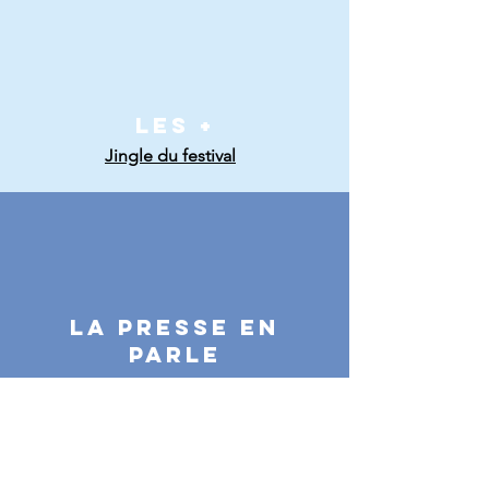
LES +
Jingle du festival
LA PRESSE EN
PARLE
Lejournaldugers
Ladepeche
Lepetitjournal