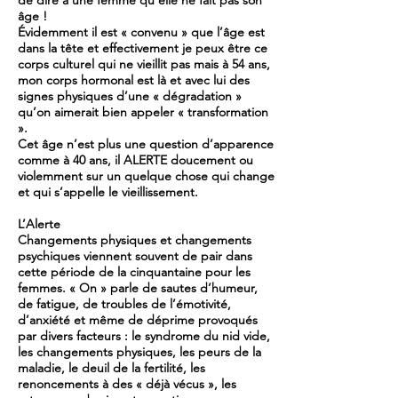
de dire à une femme qu’elle ne fait pas son
âge !
Évidemment il est « convenu » que l’âge est
dans la tête et effectivement je peux être ce
corps culturel qui ne vieillit pas mais à 54 ans,
mon corps hormonal est là et avec lui des
signes physiques d’une « dégradation »
qu’on aimerait bien appeler « transformation
».
Cet âge n’est plus une question d’apparence
comme à 40 ans, il ALERTE doucement ou
violemment sur un quelque chose qui change
et qui s’appelle le vieillissement.
L’Alerte
Changements physiques et changements
psychiques viennent souvent de pair dans
cette période de la cinquantaine pour les
femmes. « On » parle de sautes d’humeur,
de fatigue, de troubles de l’émotivité,
d’anxiété et même de déprime provoqués
par divers facteurs : le syndrome du nid vide,
les changements physiques, les peurs de la
maladie, le deuil de la fertilité, les
renoncements à des « déjà vécus », les