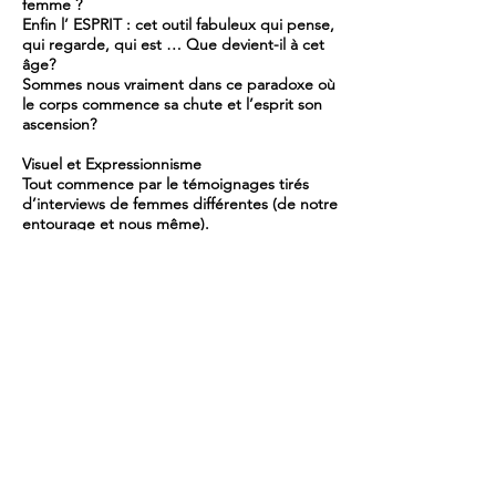
femme ?
Enfin l’ ESPRIT : cet outil fabuleux qui pense,
qui regarde, qui est … Que devient-il à cet
âge?
Sommes nous vraiment dans ce paradoxe où
le corps commence sa chute et l’esprit son
ascension?
Visuel et Expressionnisme
Tout commence par le témoignages tirés
d’interviews de femmes différentes (de notre
entourage et nous même).
Les images et les récits nous donnerons
matières à partage, discussion et analyse
pour nous proposer des axes
d’interprétation.
Que raconte notre âge de si important que
nous puissions en faire un spectacle ?
Une dramaturgie telle un « état des lieux »
de femmes dans l’âge de la cinquantaine où
une page est tournée, une autre s’ouvre.
Le spectateur convié est témoin d’un récit
visuel (en forme de concert par exemple) où
l’outil d’expression est le corps qui porte son
âge comme un étendard. Le spectacle se